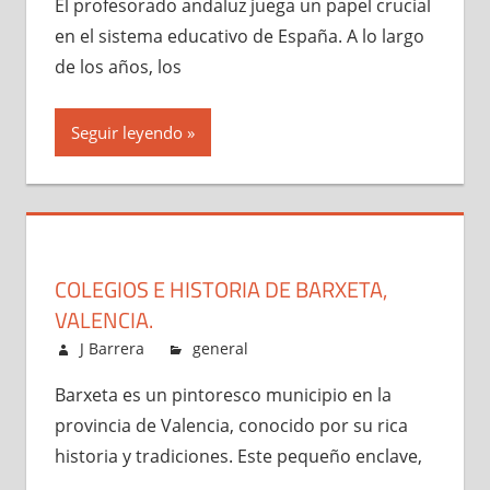
El profesorado andaluz juega un papel crucial
en el sistema educativo de España. A lo largo
de los años, los
Seguir leyendo
COLEGIOS E HISTORIA DE BARXETA,
VALENCIA.
julio 9, 2024
J Barrera
general
Barxeta es un pintoresco municipio en la
provincia de Valencia, conocido por su rica
historia y tradiciones. Este pequeño enclave,