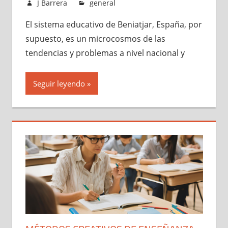
agosto 23, 2024
J Barrera
general
El sistema educativo de Beniatjar, España, por
supuesto, es un microcosmos de las
tendencias y problemas a nivel nacional y
Seguir leyendo