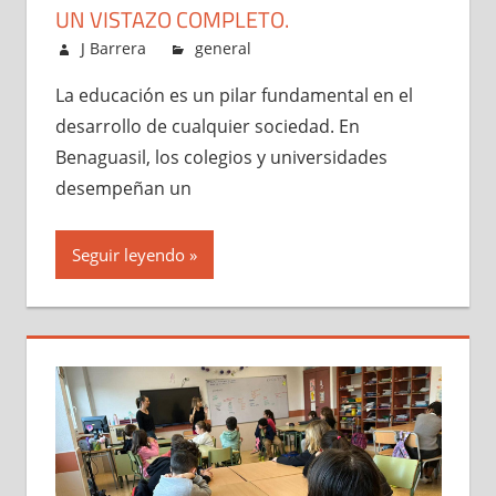
UN VISTAZO COMPLETO.
julio 18, 2024
J Barrera
general
La educación es un pilar fundamental en el
desarrollo de cualquier sociedad. En
Benaguasil, los colegios y universidades
desempeñan un
Seguir leyendo