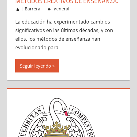
MÉTODOS CREATIVOS DE ENSEÑANZA.
agosto 16, 2024
J Barrera
general
La educación ha experimentado cambios
significativos en las últimas décadas, y con
ellos, los métodos de enseñanza han
evolucionado para
Seguir leyendo