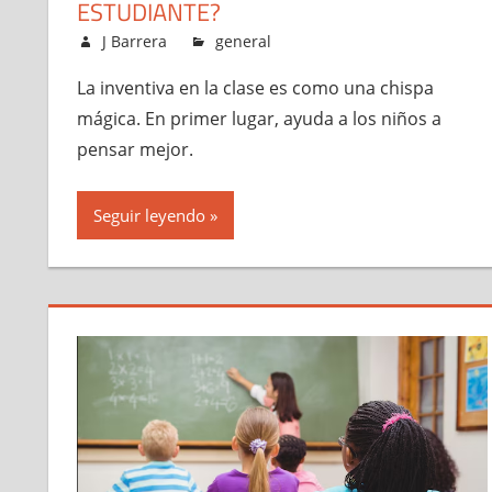
ESTUDIANTE?
abril 2, 2026
J Barrera
general
La inventiva en la clase es como una chispa
mágica. En primer lugar, ayuda a los niños a
pensar mejor.
Seguir leyendo