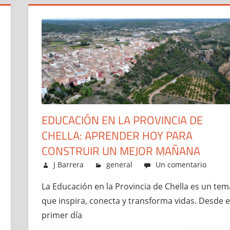
EDUCACIÓN EN LA PROVINCIA DE
CHELLA: APRENDER HOY PARA
CONSTRUIR UN MEJOR MAÑANA
diciembre 10, 2025
J Barrera
general
Un comentario
La Educación en la Provincia de Chella es un tem
que inspira, conecta y transforma vidas. Desde e
primer día