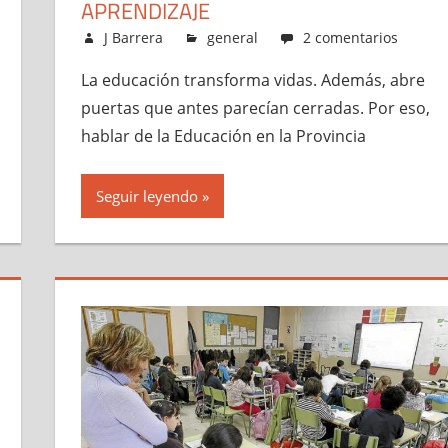
APRENDIZAJE
marzo 11, 2026
J Barrera
general
2 comentarios
La educación transforma vidas. Además, abre
puertas que antes parecían cerradas. Por eso,
hablar de la Educación en la Provincia
Seguir leyendo