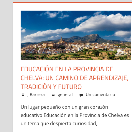
EDUCACIÓN EN LA PROVINCIA DE
CHELVA: UN CAMINO DE APRENDIZAJE,
TRADICIÓN Y FUTURO
enero 9, 2026
J Barrera
general
Un comentario
Un lugar pequeño con un gran corazón
educativo Educación en la Provincia de Chelva es
un tema que despierta curiosidad,