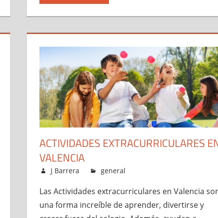
ACTIVIDADES EXTRACURRICULARES E
VALENCIA
abril 15, 2026
J Barrera
general
Las Actividades extracurriculares en Valencia so
una forma increíble de aprender, divertirse y