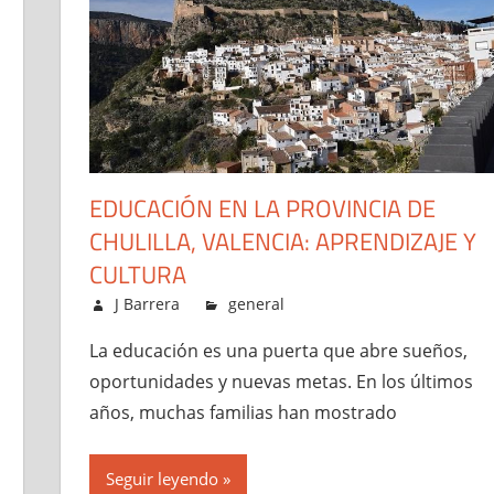
EDUCACIÓN EN LA PROVINCIA DE
CHULILLA, VALENCIA: APRENDIZAJE Y
CULTURA
mayo 18, 2026
J Barrera
general
La educación es una puerta que abre sueños,
oportunidades y nuevas metas. En los últimos
años, muchas familias han mostrado
Seguir leyendo