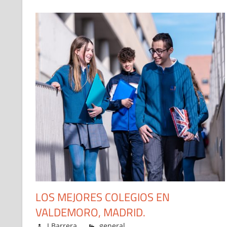
LOS MEJORES COLEGIOS EN
VALDEMORO, MADRID.
mayo 4, 2023
J Barrera
general