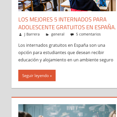
LOS MEJORES 5 INTERNADOS PARA
ADOLESCENTE GRATUITOS EN ESPAÑA.
mayo 3, 2023
J Barrera
general
5 comentarios
Los internados gratuitos en España son una
opción para estudiantes que desean recibir
educación y alojamiento en un ambiente seguro
Seguir leyendo