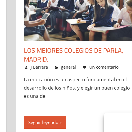
LOS MEJORES COLEGIOS DE PARLA,
MADRID.
mayo 1, 2023
J Barrera
general
Un comentario
La educación es un aspecto fundamental en el
desarrollo de los niños, y elegir un buen colegio
es una de
Seguir leyendo