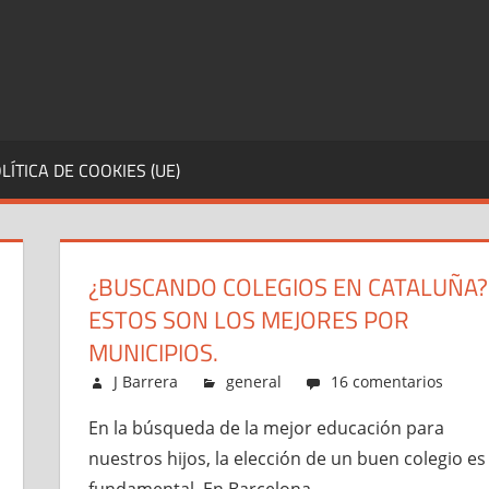
LÍTICA DE COOKIES (UE)
¿BUSCANDO COLEGIOS EN CATALUÑA?
ESTOS SON LOS MEJORES POR
MUNICIPIOS.
mayo 8, 2023
J Barrera
general
16 comentarios
En la búsqueda de la mejor educación para
nuestros hijos, la elección de un buen colegio es
fundamental. En Barcelona,