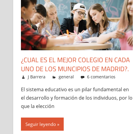
¿CUAL ES EL MEJOR COLEGIO EN CADA
UNO DE LOS MUNCIPIOS DE MADRID?.
mayo 1, 2023
J Barrera
general
6 comentarios
El sistema educativo es un pilar fundamental en
el desarrollo y formación de los individuos, por lo
que la elección
Seguir leyendo