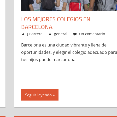
LOS MEJORES COLEGIOS EN
BARCELONA.
mayo 5, 2023
J Barrera
general
Un comentario
Barcelona es una ciudad vibrante y llena de
oportunidades, y elegir el colegio adecuado par
tus hijos puede marcar una
Seguir leyendo