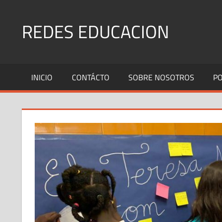
Saltar
al
REDES EDUCACION
contenido
La
mejor
INICIO
CONTÁCTO
SOBRE NOSOTROS
PO
red
de
Educacion